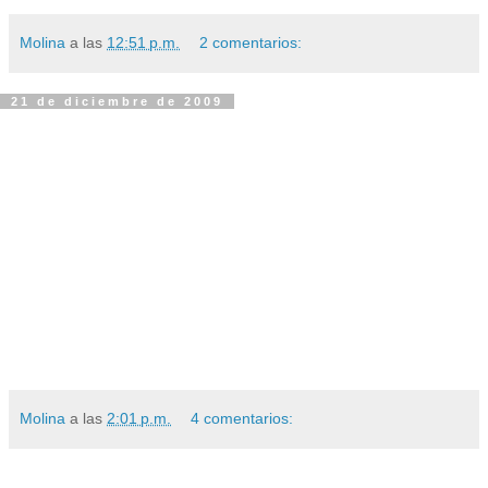
Molina
a las
12:51 p.m.
2 comentarios:
21 de diciembre de 2009
Molina
a las
2:01 p.m.
4 comentarios: